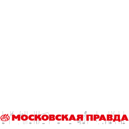
06.08.2026
В ТиНАО построили и реконструировали 28
канализационно-насосных станций
05.08.2026
В Ломоносовском районе столицы на
проспекте Вернадского ремонтируют дом
1959 года
05.08.2026
Пруды в Ясенево привели в порядок:
завершена комплексная реабилитация
водоемов
04.08.2026
В Москве усилено патрулирование водных
объектов
03.08.2026
В Печатниках обновили асфальт на улице
Кухмистерова