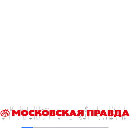
В Ломоносовском районе столицы на
проспекте Вернадского ремонтируют дом
1959 года
05.08.2026
Пруды в Ясенево привели в порядок:
завершена комплексная реабилитация
водоемов
04.08.2026
В Москве усилено патрулирование водных
объектов
03.08.2026
В Печатниках обновили асфальт на улице
Кухмистерова
03.08.2026
Добавить комментарий