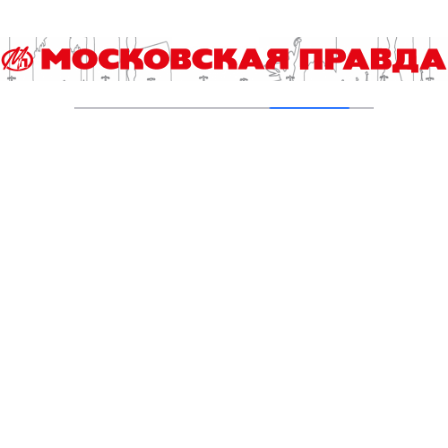
Новые зоны отдыха у воды в Москве
подключили к электроснабжению
31.07.2026
Добавить комментарий
Для отправки комментария вам необходимо
авторизоваться
.
Читайте также
Мистика числа 13, или Как разобраться в любовном
параллелепипеде
Там, где лето
Улица Героев-Железнодорожников появилась в Южном