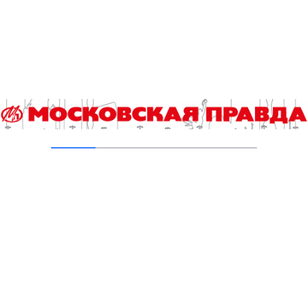
04.08.2026
В Москве усилено патрулирование водных
объектов
03.08.2026
В Печатниках обновили асфальт на улице
Кухмистерова
03.08.2026
Добавить комментарий
Для отправки комментария вам необходимо
авторизоваться
.
Читайте также
Назван победитель городского конкурса «Лучший