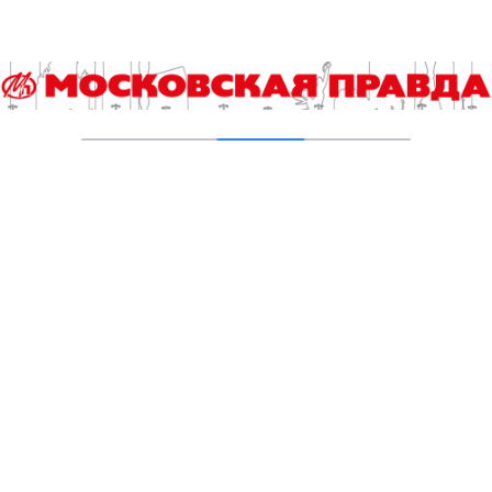
Гороскоп на 4 августа
04.08.2026
Хроника происшествий с 27 июля по 2
августа
03.08.2026
Прогноз погоды в Москве с 3 по 9 августа
03.08.2026
One Comment
ХОРОШИЙ СТАРТ ДАРЬИ КАСАТКИНОЙ — МосПравда
10
летназад
[…] Кубок Кремля» стартовал 17 октября. Жеребьевка свела в