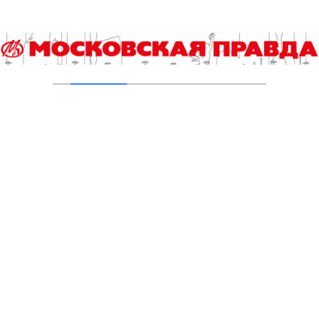
Читайте также
Что происходит на свете? А просто…
Грибной тур по итогам футбольного ЧМ-2026
Столичные школьники вернулись с наградами с «Большой
перемены»
Юбилейный десятый забег «Без границ» прошел в
Измайловском парке
Хлеб с клюквой в честь уральского писателя:
библиотекарь из Подольска поделилась рецептом Павла
Северного
Эксклюзив