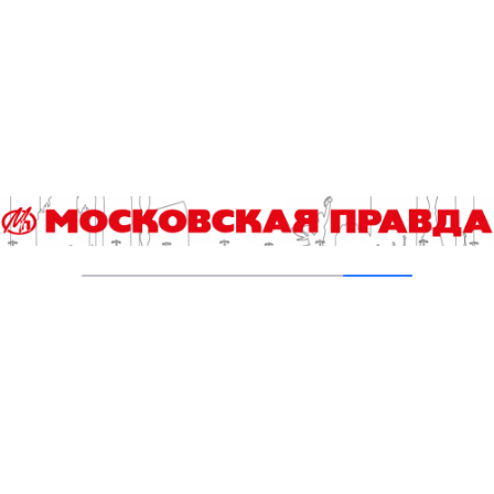
Пруды в Ясенево привели в порядок:
завершена комплексная реабилитация
водоемов
04.08.2026
В Москве усилено патрулирование водных
объектов
03.08.2026
В Печатниках обновили асфальт на улице
Кухмистерова
03.08.2026
Добавить комментарий
Для отправки комментария вам необходимо
авторизоваться
.