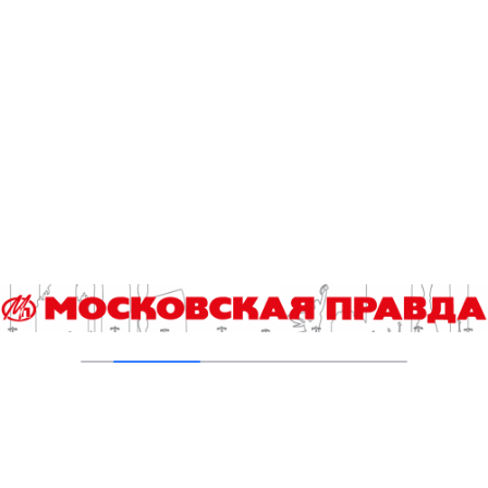
05.08.2026
Пруды в Ясенево привели в порядок:
завершена комплексная реабилитация
водоемов
04.08.2026
В Москве усилено патрулирование водных
объектов
03.08.2026
В Печатниках обновили асфальт на улице
Кухмистерова
03.08.2026
На юго‑западе Москвы в парке 50‑летия
Октября завершена комплексная
реабилитация пруда
31.07.2026