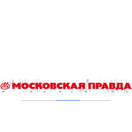
1959 года
05.08.2026
Пруды в Ясенево привели в порядок:
завершена комплексная реабилитация
водоемов
04.08.2026
В Москве усилено патрулирование водных
объектов
03.08.2026
В Печатниках обновили асфальт на улице
Кухмистерова
03.08.2026
На юго‑западе Москвы в парке 50‑летия
Октября завершена комплексная
реабилитация пруда
31.07.2026