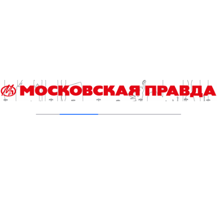
Кухмистерова
03.08.2026
На юго‑западе Москвы в парке 50‑летия
Октября завершена комплексная
реабилитация пруда
31.07.2026
Новые зоны отдыха у воды в Москве
подключили к электроснабжению
31.07.2026
Добавить комментарий
Для отправки комментария вам необходимо
авторизоваться
.
Читайте также