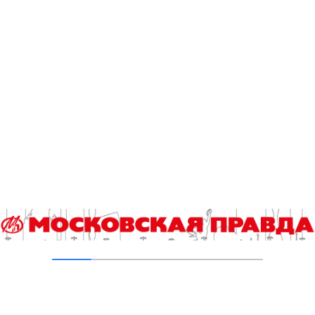
06.08.2026
В ТиНАО построили и реконструировали 28
канализационно-насосных станций
05.08.2026
В Ломоносовском районе столицы на
проспекте Вернадского ремонтируют дом
1959 года
05.08.2026
Пруды в Ясенево привели в порядок:
завершена комплексная реабилитация
водоемов
04.08.2026
В Москве усилено патрулирование водных
объектов
03.08.2026
В Печатниках обновили асфальт на улице