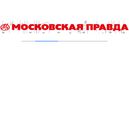
В Ломоносовском районе столицы на
проспекте Вернадского ремонтируют дом
1959 года
05.08.2026
Пруды в Ясенево привели в порядок:
завершена комплексная реабилитация
водоемов
04.08.2026
В Москве усилено патрулирование водных
объектов
03.08.2026
В Печатниках обновили асфальт на улице
Кухмистерова
03.08.2026
На юго‑западе Москвы в парке 50‑летия
Октября завершена комплексная
реабилитация пруда