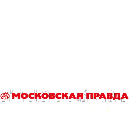
Новая зона отдыха появилась в Троицке
05.08.2026
С начала 2026 года в Москве проверили
почти 980 тысяч газовых плит
04.08.2026
Новая жизнь старейшего
железнодорожного вокзала столицы
04.08.2026
Ново-Екатерининский сквер станет
комфортнее
03.08.2026
Насосные станции – сердце системы
02.08.2026