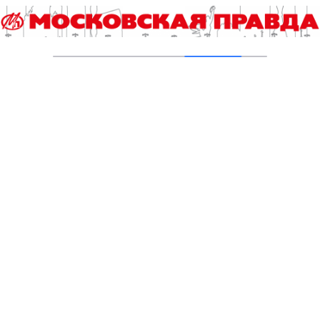
25.07.2023
Фестиваль кавер-групп «Путешествие по
страницам музыки» начался на ВДНХ
24.07.2023
Погода в Москве с 24 по 30 июля: теплые
ночи, дождливые дни
24.07.2023
Народные приметы на 24 июля: откажитесь
от деликатесов
24.07.2023
Народные приметы на 23 июля: вода
избавит от проблем
23.07.2023
Добавить комментарий