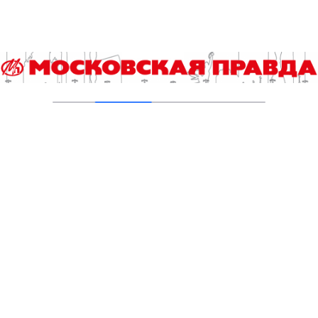
На 42 улицах в центре Москвы заменили
асфальт
16.07.2026
На улице Солянке заменили асфальт
06.07.2026
На Манежной площади обновили облицовку
фонтана «Купола»
06.07.2026
На улицах Большой Лубянке и Сретенке
заменят асфальт
17.06.2026
Как собаки и кошки находят хозяев
08.06.2026
В Пресненском районе Москвы комплексно