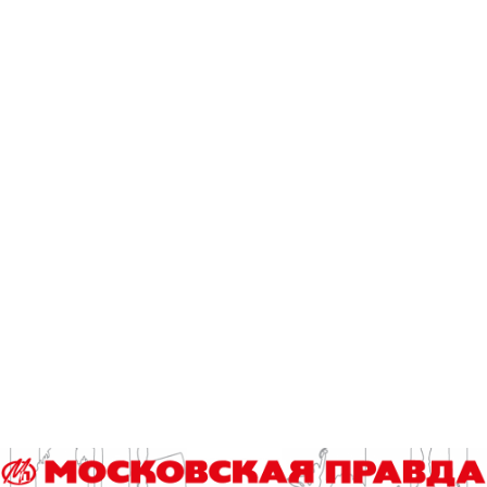
Третье упражнение – подъем автомобиля, проводится по
регламенту.
«Работающему водолазу необходимо
оттранспортировать цилиндрический понтон к
автомобилю. Разместив его на крыше, зафиксировать к
каждому колесу стропой. Затем работающий водолаз
выходит на берег в безопасную зону. Далее подаётся
команда: «дать воздух!» Как только понтон всплывает
на поверхности воды — этап выполнен, команда
финиширует», – поясняет судья.