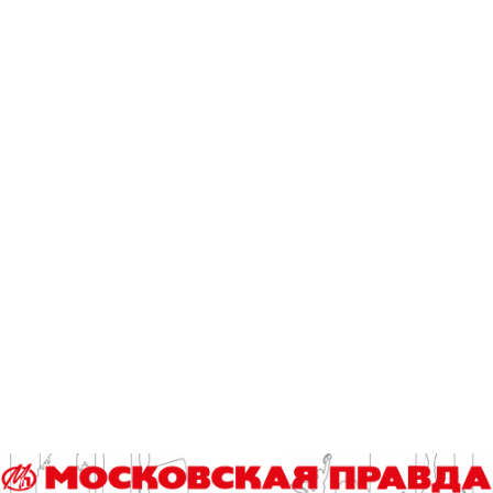
«Спутник Лайт», который более всего рекомендуют для
ревакцинации, во многих регионах просто нет.
В пресс-службе Национальной системы маркировки
«Честный знак»
в ответ на это заявили, что в России
дефицита вакцин от коронавируса нет.
«В прививочных пунктах и на складах на 27 июля
находится более 26 миллионов доз вакцин, почти 10% из
них – «Спутник Лайт». Совокупных запасов вакцин от
COVID-19 хватит на несколько месяцев при текущем
потреблении», – говорится в сообщении пресс-службы.
В Москве большинства из перечисленных Минздравом
вакцин нет. В пресс-службе столичного Департамента
здравоохранения сообщили, что сейчас горожане могут
ревакцинироваться от коронавируса препаратом
«Спутник V» – либо одним, либо двумя компонентами. А по
информации на официальном сайте мэра Москвы жителям
столицы доступна и вакцина «Спутник Лайт».