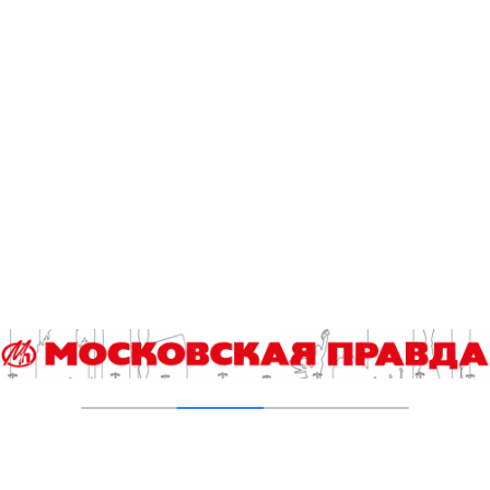
«Хамелеон»
Дмитрий Пчела
Тэги