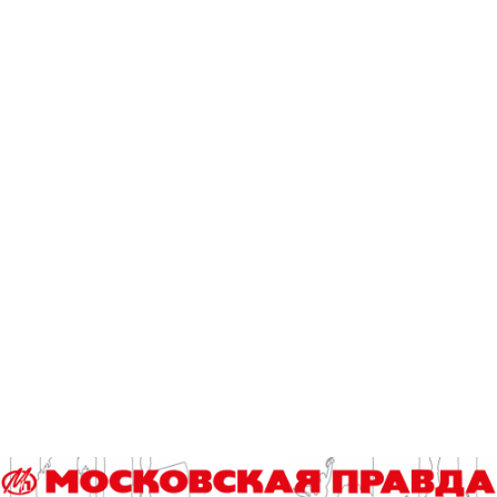
почти на 10 тысяч мест и 6 кемпингов на 244 места.
В совокупности все подмосковные гостиничные заведения
в 2022 году могли принять 158,2 тысячи постояльцев и
принесли доход в размере 44,8 миллиарда рублей.
Яна Маевская.
Фото «Московской правды»