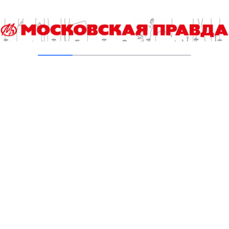
олимпиад на 2022/2023 учебный год
17.08.2022
Всероссийская олимпиада школьников –
2022 завершена
05.05.2022
Школьники Москвы успешно выступили на
Всероссийской олимпиаде по экономике и
праву
20.04.2022
Стали известны победители Всероссийской
олимпиады школьников по русскому языку
18.04.2022
Команда московских школьников лучшая на
заключительном этапе ВОШ по астрономии
28.03.2022
Добавить комментарий