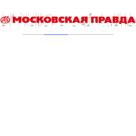
и спорта
01.03.2024
В столице предложен богатый выбор мест
для занятий зимними видами спорта
10.01.2024
Московская «МВА» поборется за выход в
плей-офф Кубка России – 2023 по волейболу
07.09.2023
Москвичей пригласили на финал
Чемпионата Москвы по пляжному
волейболу (12+)
31.08.2023
На закате летнего сезона: 26 – 27 августа
пройдет открытый Кубок Москвы по
пляжному волейболу (12+)
21.08.2023