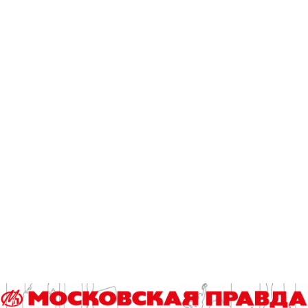
лыжный поход
Тэги