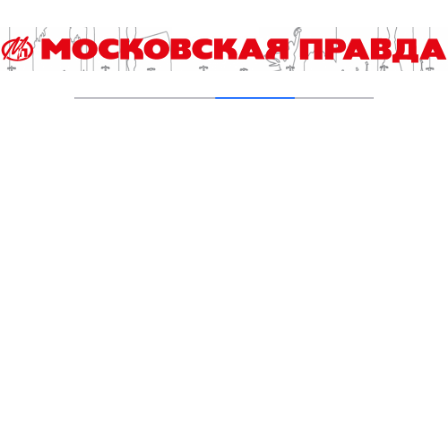
отправилась на международную олимпиаду
по информатике
06.08.2026
Без бакалавриата и магистратуры
06.08.2026
Студенты «Команды Арктики» будут
восстанавливать природу Верхнего Гуниба
06.08.2026
Столичные школьники вернулись с
наградами с «Большой перемены»
05.08.2026
Борьба с эффектом домино: как ездить по
городу без пробок
05.08.2026