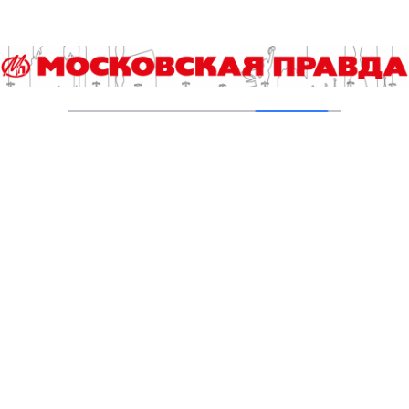
С начала 2026 года в Москве проверили
почти 980 тысяч газовых плит
04.08.2026
Новая жизнь старейшего
железнодорожного вокзала столицы
04.08.2026
Ново-Екатерининский сквер станет
комфортнее
03.08.2026
Насосные станции – сердце системы
02.08.2026
С ответственностью за экологию
01.08.2026