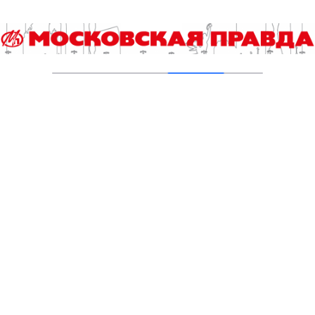
школьного педагога-библиотекаря
06.08.2026
Команда российских школьников
отправилась на международную олимпиаду
по информатике
06.08.2026
Без бакалавриата и магистратуры
06.08.2026
Студенты «Команды Арктики» будут
восстанавливать природу Верхнего Гуниба
06.08.2026
Столичные школьники вернулись с
наградами с «Большой перемены»
05.08.2026