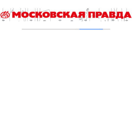
Юбилейный десятый забег «Без границ»
прошел в Измайловском парке
05.08.2026
Кубок мэра Москвы по триатлону
разыграют и любители, и профессионалы
05.08.2026
«ЛигаСпортФест» объединит бегунов и
велосипедистов
04.08.2026
Дождь не стал помехой участникам второго
этапа Медрегаты
04.08.2026
Открытый бассейн начал функционировать
на улице Бориса Пастернака
03.08.2026