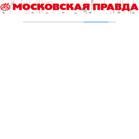
Юбилейный десятый забег «Без границ»
прошел в Измайловском парке
05.08.2026
Кубок мэра Москвы по триатлону
разыграют и любители, и профессионалы
05.08.2026
«ЛигаСпортФест» объединит бегунов и
велосипедистов
04.08.2026
Дождь не стал помехой участникам второго
этапа Медрегаты
04.08.2026
Добавить комментарий