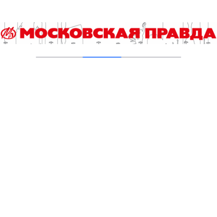
Площадки проекта «Лето в Москве» в
парках «Пионерский» и «Фили» предложили
немало соревнований
06.08.2026
Юбилейный десятый забег «Без границ»
прошел в Измайловском парке
05.08.2026
Кубок мэра Москвы по триатлону
разыграют и любители, и профессионалы
05.08.2026
«ЛигаСпортФест» объединит бегунов и
велосипедистов
04.08.2026
Дождь не стал помехой участникам второго
этапа Медрегаты
04.08.2026