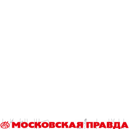
Главный герой Николай – обычный парень, звезд с неба не
хватает, получил серьезное ранение и был комиссован в
1944 году. И все, что с ним происходит, это и с нами тоже.
Мы погружаемся вместе с героями спектакля в те
проблемы, невольно становясь их согражданами в их
родном городе, искалеченном, как и они, войной. Это
сильно. Из веселой, украшенной цветами благополучной
столицы оказаться именно там, чтобы кое-что понять…