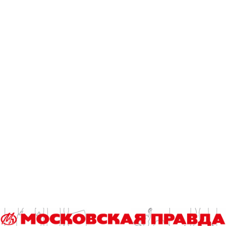
Член жюри Ольга Перетятько