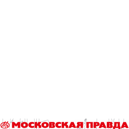
Экспонаты выставки раскрывают как ученые, мастера и
художники разных эпох создавали не просто механизмы, а
настоящие произведения искусства, которые несли в себе
философские и научные представления о времени.
Представленные часы различаются формой, размерами,
материалами исполнения и расположены в
хронологическом порядке их создания. Вместе они
создают развернутую панораму того, как человечество
училось управлять временем и осмыслять его природу.