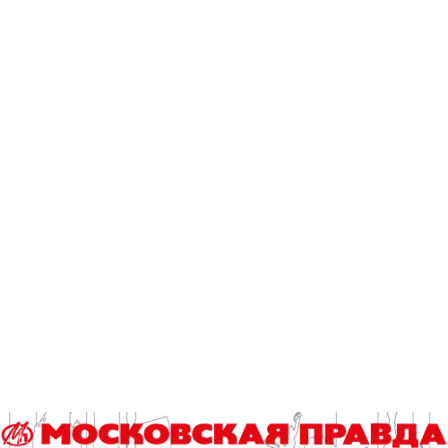
продолжить – много было сделано артистами. Здесь
прекрасная тема: живая Москва, центр города, модные
места, Патриаршие, спальные районы… Наши герои –
люди, которые приезжают «покорять» столицу… Галерея
персонажей, которая делает Москву нашим любимым
городом и оправдывает реплику «Похорошела Москва…»
Ольга Антонова, автор пьесы: «Для меня это история о
том, как гений места влияет на судьбы обычных людей. И
хотя у каждого из героев своя Москва, она как лакмусовая
бумажка проявляет природу человеческих характеров.
Пьеса и смешная, и грустная, как и наша жизнь».
В ролях: Захар Ронжин, Олег Чудницов, Марина Иванова,
Надежда Луцкая, Ирина Чипиженко, Ольга Ершова, Жанна
Сармандеева и др.
Галина Снопова.
Фото пресс-службы театра