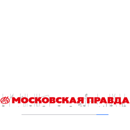
05.08.2026
С начала 2026 года в Москве проверили
почти 980 тысяч газовых плит
04.08.2026
Добавить комментарий
Для отправки комментария вам необходимо
авторизоваться
.
Читайте также
Выпускной экзамен по истории для девятиклассников
ждут изменения
Сколько спирта содержится в кефире и квасе?