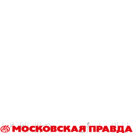
квартету – Леше (Леонид Барац), Славе (Ростислав...
квартет и
леонид барац
Читайте также
Стартует конкурс на звание лучшего школьного педагога-
библиотекаря
От источника до крана: кто снабжает жителей чистой
водой
Площадки проекта «Лето в Москве» в парках
«Пионерский» и «Фили» предложили немало соревнований
Команда российских школьников отправилась на
международную олимпиаду по информатике
Мистика числа 13, или Как разобраться в любовном