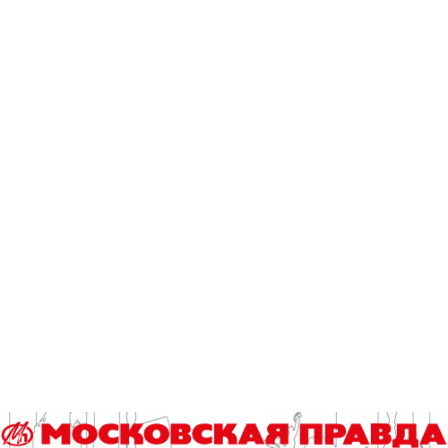
обещает стать знаковым периодом в сохранении традиционных
семейных ценностей. Это событие не могло остаться
незамеченным редакцией газеты «Московская...
конкурс частушек
мой дом москва
московская правда
шод муладжанов
Читайте также
Назван победитель городского конкурса «Лучший
реализованный проект в области строительства»
У беспилотников могут появиться руки
«Кубок детского спорта» соберет юных футболистов в
«Лужниках»
Шестеренки и чипы: лимитированная серия карт «Тройка»
выпущена в ОЭЗ Москвы