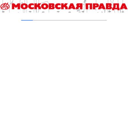
04.08.2026
Второе рождение Новых Черёмушек
04.08.2026
В Москве усилено патрулирование водных
объектов
03.08.2026
Ново-Екатерининский сквер станет
комфортнее
03.08.2026
В Печатниках обновили асфальт на улице
Кухмистерова
03.08.2026
Добавить комментарий