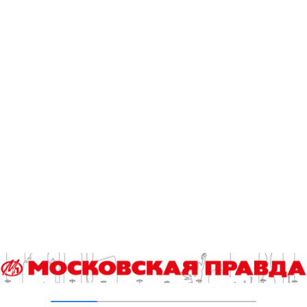
День физкультурника отметят и представители
инваспорта
За 7 месяцев в отряд «ЛизаАлерт» уже поступило более 7
тысяч 144 заявок о пропаже несовершеннолетних
Кубковые матчи в Краснодаре, Санкт-Петербурге и Москве
Стартует конкурс на звание лучшего школьного педагога-
библиотекаря
Эксклюзив