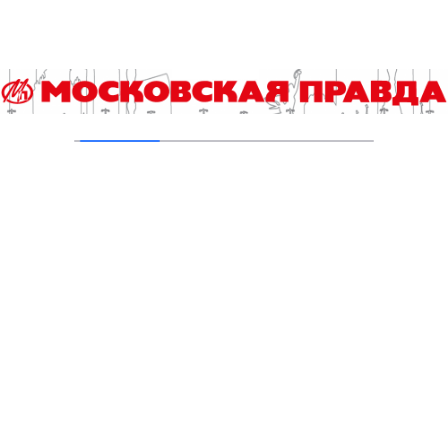
домов завершили в Москве
06.08.2026
В Басманном районе Москвы восстановят
исторический доходный дом 1917 года
06.08.2026
В ТиНАО построили и реконструировали 28
канализационно-насосных станций
05.08.2026
Новая зона отдыха появилась в Троицке
05.08.2026
В Ломоносовском районе столицы на
проспекте Вернадского ремонтируют дом
1959 года
05.08.2026
С начала 2026 года в Москве проверили
почти 980 тысяч газовых плит