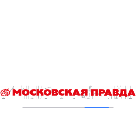
Три четверти студентов колледжей готовы
работать по специальности
12.08.2024
Как ходить на работу и не испытывать
стресс (18+)
26.02.2024
«Рабский труд», или Может ли работа
сделать человека несчастным
19.02.2024
Студентов начнут адресно готовить для
работы на химических предприятиях
столицы
11.12.2023
Нужно ли возвращать всех сотрудников в
офис
08.10.2023