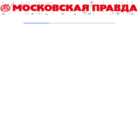
апреля и с 4 по 9 мая
27.04.2023
Станция Малино Ленинградского
направления закрывается на реконструкцию
06.04.2023
27 февраля начался ремонт эскалаторов на
«Бауманской» и еще четырех станциях
метро
27.02.2023
С 17 по 19 февраля будет закрыт участок
Некрасовской линии метро
15.02.2023
Добавить комментарий
Для отправки комментария вам необходимо