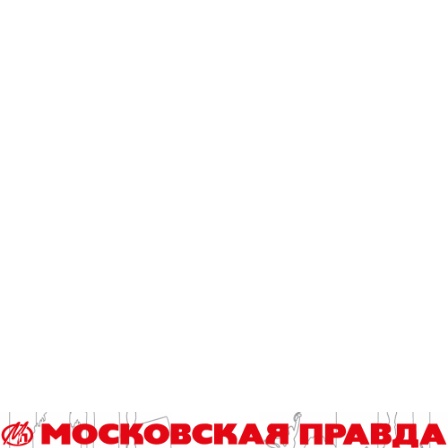
К 100-летию со дня рождения Владимира Этуша бал в
честь этого необыкновенного, уникального народного
артиста СССР устроили его коллеги и друзья: Ольга
Тумайкина, Екатерина Гусева, актеры театра «Ромэн»,
Нина Шацкая, Мария Есипенко, Алексей Кортнев, Даниил
Крамер, Solo Tango Orquesta, Ансамбль народного танца
им. Игоря Моисеева, «MaisterBery Sisters» – Этери
Бериашвили и Лиана Майстер в сопровождении
эстрадного хора МГИК, оркестр ПАПОРОТНИК и другие.
В концертную программу включили фрагменты фильмов:
«Кавказская пленница», «Иван Васильевич меняет
профессию», «Буратино», «12 стульев» и сцену из
спектакля «Пристань». В роли принцессы Турандот
выступила народная артистка России Ольга Прокофьева.
Режиссер вечера – Борис Беленький.