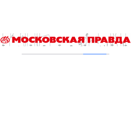
временной лимит
07.03.2023
QR-код вместо паспорта: подтвердить свою
личность можно будет через Госуслуги
16.02.2023
Роскачество: Подписку на расширенную
версию ChatGPT предлагают мошенники
15.02.2023
Почему не стоит экономить на умных часах
06.02.2023
One Comment
Александр
4 годаназад