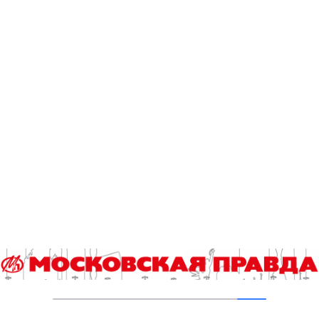
Другие статьи автора
v
i
g
В «КиноХоровод» включились дети
04.08.2026
a
t
Чего хотят женщины
i
10.07.2026
o
n
Режиссер Леонид Шмельков: «Мы
старались сделать кино, полное абсурдного
юмора, ибо смех – единственный способ
справиться с непокоем»
07.07.2026
Московский городской педагогический
университет приглашает на летний
фестиваль
01.07.2026