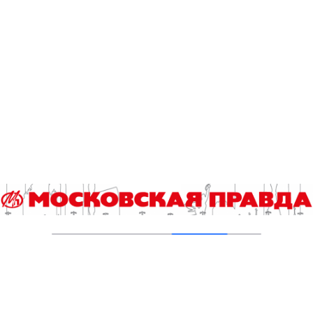
Выбор молодых профессионалов
22.06.2023
Защита, помощь и поддержка: Москва
заботится о детях
01.06.2023
Как слили народно-певческую музыкальную
школу Владимира Девятова
15.05.2023
Получил «бюджетный» диплом – отработай
по распределению?
08.05.2023
Начался прием на бесплатное обучение в
Академии Никиты Михалкова
03.04.2023