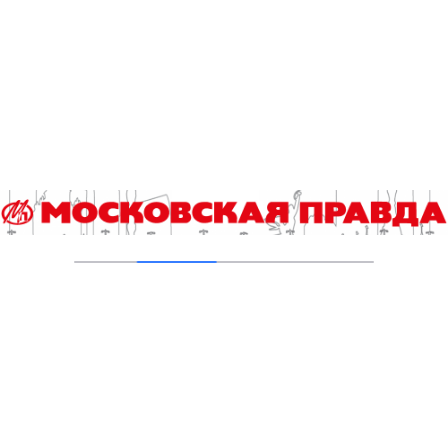
поддержать выпускников перед
экзаменами
30.04.2026
Московские выпускники проверили свои
знания перед ЕГЭ
23.04.2026
Опубликованы видеоразборы заданий ЕГЭ
03.02.2026
2 Comments
Викторович
4 годаназад
А сразу отменить его невозможно – это целая система
со своим финансированием, человеческим ресурсом,
схемой работы – рубить с плеча не получится.