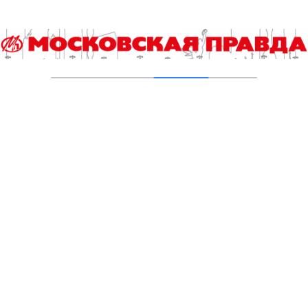
Очистить Черное море от мазута помогут…
водоросли
18.06.2025
Главный школьный выпускной в этом году
пройдет на ВДНХ
06.06.2025
Проект завершается – проект начинается
03.12.2024
Участники экосубботников собрали этим
летом в Москве более 1 тонны мусора
19.11.2024
Олимпиада по экологии окончательно
спасена
21.09.2024