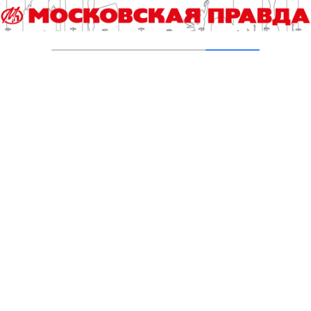
Начались финальные соревнования
Спартакиады молодежи России
допризывного возраста
05.07.2024
Пять возрастных категорий – пятнадцать
победителей
01.05.2024
Первый этап «Кубка сильнейших» во Дворце
гимнастики
10.05.2023
Гимнастическое шоу Ирины Винер в День
города
12.09.2022
Добавить комментарий