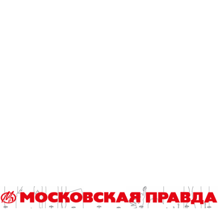
роль Владимир Яглыч из нерадивого опера превратится на
наших глазах в бесстрашного героя.
А откроется 45-й ММКФ новой работой Бориса
Хлебникова «Снегирь».
Закроется фестиваль испанским фильмом «42 секунды»
про Олимпийские летние игры в Барселоне.
Елена Булова.