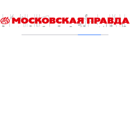
Разработки в ОЭЗ «Технополис Москва»
послужат освоению космоса
06.08.2026
Памятник архитектуры в Потаповском
переулке обрел исторический облик
05.08.2026
Посетить павильоны здоровья
предлагается горожанам в Центральном
административном округе столицы
05.08.2026
«Остров мечты» пополнился пятью
уличными зонами
04.08.2026
Отобраны участники программы «Техлаб
Москва» для российских инноваторов
04.08.2026