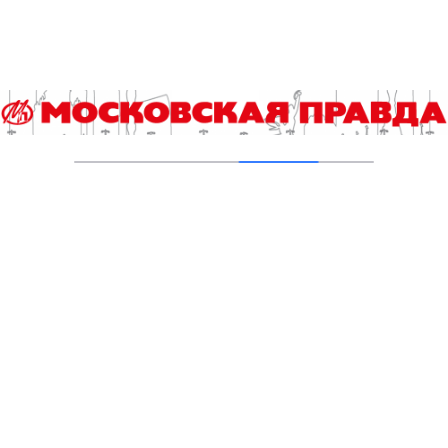
Московские школьники стали чемпионами
первенства России по шахматам
16.02.2026
Футбол, шахматы, прыжки с парашютом или
мотоспорт: что выбрать школьнику?
30.01.2026
О шахматах и победах
04.08.2025
Мат – всем рекордам
25.07.2025
Алексей Петров: Шахматы объединяют
поколения
10.07.2025